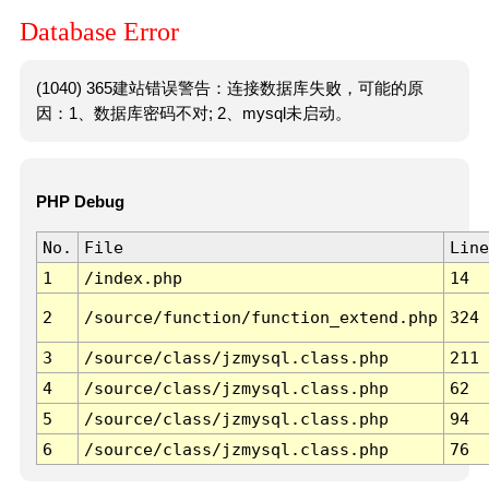
Database Error
(1040) 365建站错误警告：连接数据库失败，可能的原
因：1、数据库密码不对; 2、mysql未启动。
PHP Debug
No.
File
Line
1
/index.php
14
2
/source/function/function_extend.php
324
3
/source/class/jzmysql.class.php
211
4
/source/class/jzmysql.class.php
62
5
/source/class/jzmysql.class.php
94
6
/source/class/jzmysql.class.php
76