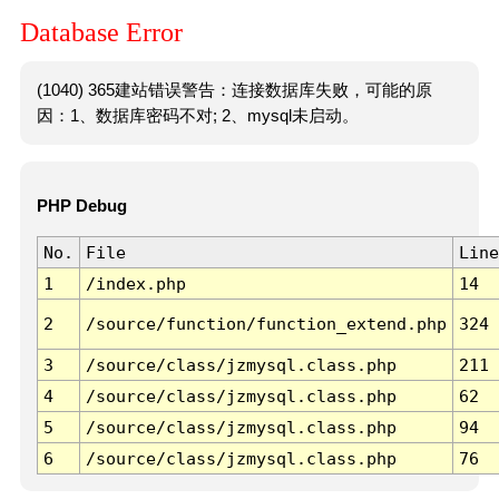
Database Error
(1040) 365建站错误警告：连接数据库失败，可能的原
因：1、数据库密码不对; 2、mysql未启动。
PHP Debug
No.
File
Line
1
/index.php
14
2
/source/function/function_extend.php
324
3
/source/class/jzmysql.class.php
211
4
/source/class/jzmysql.class.php
62
5
/source/class/jzmysql.class.php
94
6
/source/class/jzmysql.class.php
76