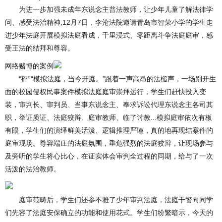
为进一步加强未成年东说念主普法教师，让少年儿童了解法律学
问、感受法治精神,12月7日，李沧法院邀请青岛市智荣小学的学生走
进少年法庭开展模拟法庭看成，千里浸式、零距离斗争法庭庭审，感
受王法的结拜和尊容。
网络赌博的案例
“砰”“模拟法庭，当今开庭。”跟着一声高昂的法槌声，一场别开生
面的校园侵权民事案件模拟法庭庭审崇拜运行，学生们赶快投入变
装，审判长、审判员、当事东说念主、奉求诉讼代理东说念主各司其
职，举证质证、法庭狡辩、庭审教师、临了讨教...模拟庭审依次有板
有眼，学生们的演绎鲜美活泼、逻辑推理严谨，真的地再现结案件的
庭审现场。尊容端庄的法庭氛围，垂危强烈的法庭狡辩，让现场参与
及旁听的学生将心比心，在证实体会审判全过程的同期，给与了一次
活泼的法治教师。
庭审范畴后，学生们还参不雅了少年审判法庭，法庭干警向同学
们先容了法庭安保确立的功能和使用花式。学生们纷繁暗示，今天的