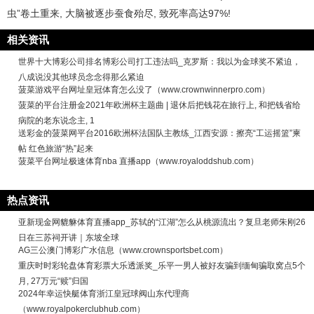
虫”卷土重来, 大脑被逐步蚕食殆尽, 致死率高达97%!
相关资讯
世界十大博彩公司排名博彩公司打工违法吗_克罗斯：我以为金球奖不紧迫，
八成说没其他球员念念得那么紧迫
菠菜游戏平台网址皇冠体育怎么没了（www.crownwinnerpro.com）
菠菜的平台注册金2021年欧洲杯主题曲 | 退休后把钱花在旅行上, 和把钱省给
病院的老东说念主, 1
送彩金的菠菜网平台2016欧洲杯法国队主教练_江西安源：擦亮“工运摇篮”柬
帖 红色旅游“热”起来
菠菜平台网址极速体育nba 直播app（www.royaloddshub.com）
热点资讯
亚新现金网貔貅体育直播app_苏轼的“江湖”怎么从桃源流出？复旦老师朱刚26
日在三苏祠开讲｜东坡全球
AG三公澳门博彩广水信息（www.crownsportsbet.com）
重庆时时彩轮盘体育彩票大乐透派奖_乐平一男人被好友骗到缅甸骗取窝点5个
月, 27万元“赎”归国
2024年幸运快艇体育浙江皇冠球阀山东代理商
（www.royalpokerclubhub.com）