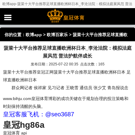
欧博app-菠菜十大平台推荐足球直播欧洲杯日本_李沧法院：模拟法庭展风范 普法
护航伴成长
你的位置：
欧博app
>
欧博百家乐
> 菠菜十大平台推荐足球直播欧
菠菜十大平台推荐足球直播欧洲杯日本_李沧法院：模拟法庭
洲杯日本_李沧法院：模拟法庭展风范 普法护航伴成长
展风范 普法护航伴成长
发布日期：2025-07-22 00:35 点击次数：165
菠菜十大平台推荐
皇冠正网
菠菜十大平台推荐足球直播欧洲杯日本 足
球直播欧洲杯日本
群众网记者 侯祥家 见习记者 王晓雪 通信员 张少艾 青岛报说念
www.bihju.com皇冠体育博彩的成功关键在于规划合理的投注策略和
时刻保持清醒的头脑。
皇冠客服飞机：@seo3687
皇冠hg86a
皇冠体育 api