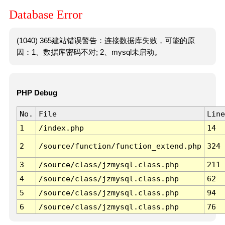
Database Error
(1040) 365建站错误警告：连接数据库失败，可能的原
因：1、数据库密码不对; 2、mysql未启动。
PHP Debug
No.
File
Line
1
/index.php
14
2
/source/function/function_extend.php
324
3
/source/class/jzmysql.class.php
211
4
/source/class/jzmysql.class.php
62
5
/source/class/jzmysql.class.php
94
6
/source/class/jzmysql.class.php
76