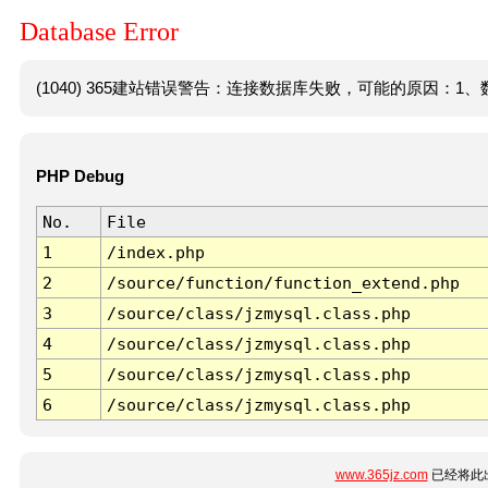
Database Error
(1040) 365建站错误警告：连接数据库失败，可能的原因：1、数
PHP Debug
No.
File
1
/index.php
2
/source/function/function_extend.php
3
/source/class/jzmysql.class.php
4
/source/class/jzmysql.class.php
5
/source/class/jzmysql.class.php
6
/source/class/jzmysql.class.php
www.365jz.com
已经将此