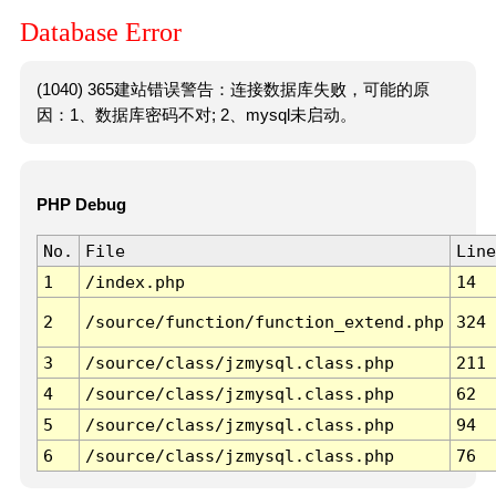
Database Error
(1040) 365建站错误警告：连接数据库失败，可能的原
因：1、数据库密码不对; 2、mysql未启动。
PHP Debug
No.
File
Line
1
/index.php
14
2
/source/function/function_extend.php
324
3
/source/class/jzmysql.class.php
211
4
/source/class/jzmysql.class.php
62
5
/source/class/jzmysql.class.php
94
6
/source/class/jzmysql.class.php
76