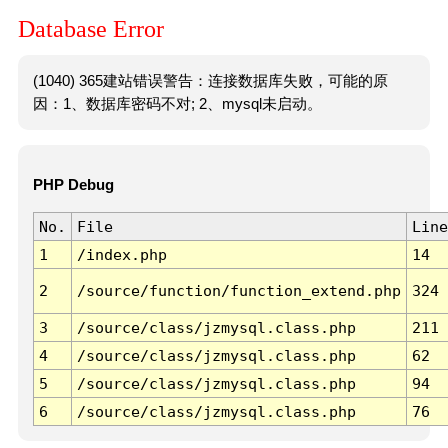
Database Error
(1040) 365建站错误警告：连接数据库失败，可能的原
因：1、数据库密码不对; 2、mysql未启动。
PHP Debug
No.
File
Line
1
/index.php
14
2
/source/function/function_extend.php
324
3
/source/class/jzmysql.class.php
211
4
/source/class/jzmysql.class.php
62
5
/source/class/jzmysql.class.php
94
6
/source/class/jzmysql.class.php
76