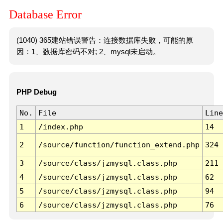
Database Error
(1040) 365建站错误警告：连接数据库失败，可能的原
因：1、数据库密码不对; 2、mysql未启动。
PHP Debug
No.
File
Line
1
/index.php
14
2
/source/function/function_extend.php
324
3
/source/class/jzmysql.class.php
211
4
/source/class/jzmysql.class.php
62
5
/source/class/jzmysql.class.php
94
6
/source/class/jzmysql.class.php
76