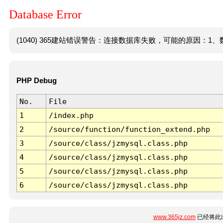
Database Error
(1040) 365建站错误警告：连接数据库失败，可能的原因：1、数
PHP Debug
No.
File
1
/index.php
2
/source/function/function_extend.php
3
/source/class/jzmysql.class.php
4
/source/class/jzmysql.class.php
5
/source/class/jzmysql.class.php
6
/source/class/jzmysql.class.php
www.365jz.com
已经将此