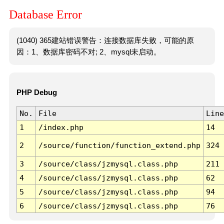
Database Error
(1040) 365建站错误警告：连接数据库失败，可能的原
因：1、数据库密码不对; 2、mysql未启动。
PHP Debug
No.
File
Line
1
/index.php
14
2
/source/function/function_extend.php
324
3
/source/class/jzmysql.class.php
211
4
/source/class/jzmysql.class.php
62
5
/source/class/jzmysql.class.php
94
6
/source/class/jzmysql.class.php
76