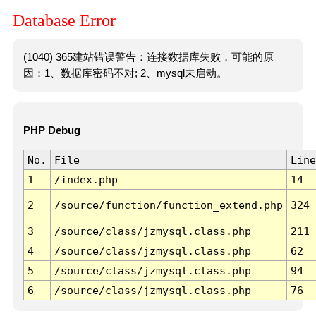
Database Error
(1040) 365建站错误警告：连接数据库失败，可能的原
因：1、数据库密码不对; 2、mysql未启动。
PHP Debug
No.
File
Line
1
/index.php
14
2
/source/function/function_extend.php
324
3
/source/class/jzmysql.class.php
211
4
/source/class/jzmysql.class.php
62
5
/source/class/jzmysql.class.php
94
6
/source/class/jzmysql.class.php
76