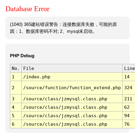
Database Error
(1040) 365建站错误警告：连接数据库失败，可能的原
因：1、数据库密码不对; 2、mysql未启动。
PHP Debug
No.
File
Line
1
/index.php
14
2
/source/function/function_extend.php
324
3
/source/class/jzmysql.class.php
211
4
/source/class/jzmysql.class.php
62
5
/source/class/jzmysql.class.php
94
6
/source/class/jzmysql.class.php
76