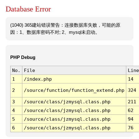
Database Error
(1040) 365建站错误警告：连接数据库失败，可能的原
因：1、数据库密码不对; 2、mysql未启动。
PHP Debug
No.
File
Line
1
/index.php
14
2
/source/function/function_extend.php
324
3
/source/class/jzmysql.class.php
211
4
/source/class/jzmysql.class.php
62
5
/source/class/jzmysql.class.php
94
6
/source/class/jzmysql.class.php
76