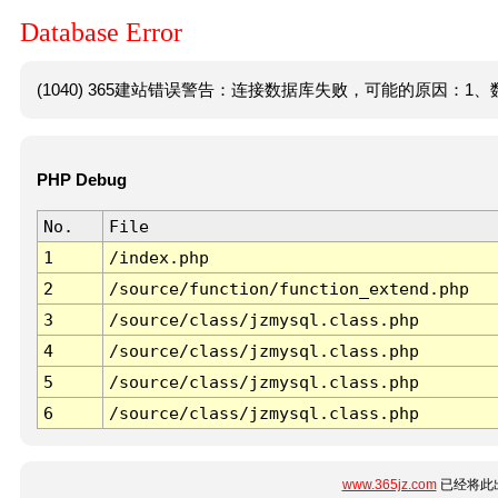
Database Error
(1040) 365建站错误警告：连接数据库失败，可能的原因：1、数
PHP Debug
No.
File
1
/index.php
2
/source/function/function_extend.php
3
/source/class/jzmysql.class.php
4
/source/class/jzmysql.class.php
5
/source/class/jzmysql.class.php
6
/source/class/jzmysql.class.php
www.365jz.com
已经将此