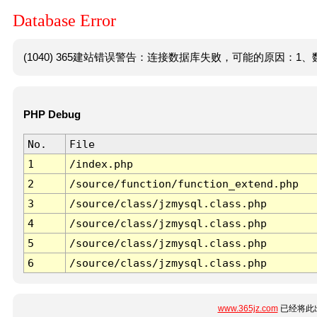
Database Error
(1040) 365建站错误警告：连接数据库失败，可能的原因：1、数
PHP Debug
No.
File
1
/index.php
2
/source/function/function_extend.php
3
/source/class/jzmysql.class.php
4
/source/class/jzmysql.class.php
5
/source/class/jzmysql.class.php
6
/source/class/jzmysql.class.php
www.365jz.com
已经将此