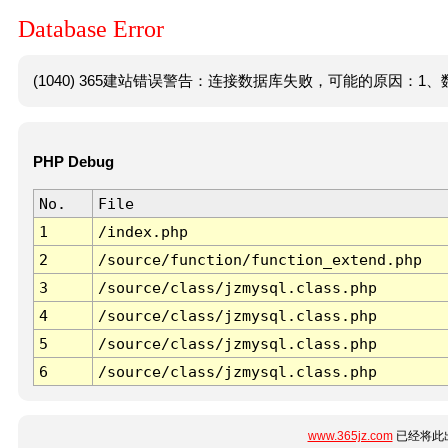
Database Error
(1040) 365建站错误警告：连接数据库失败，可能的原因：1、数
PHP Debug
No.
File
1
/index.php
2
/source/function/function_extend.php
3
/source/class/jzmysql.class.php
4
/source/class/jzmysql.class.php
5
/source/class/jzmysql.class.php
6
/source/class/jzmysql.class.php
www.365jz.com
已经将此