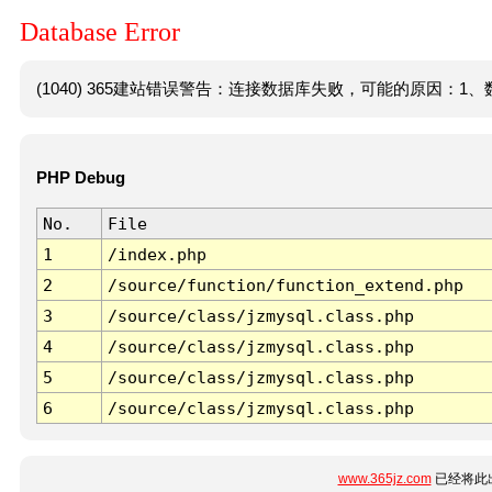
Database Error
(1040) 365建站错误警告：连接数据库失败，可能的原因：1、数
PHP Debug
No.
File
1
/index.php
2
/source/function/function_extend.php
3
/source/class/jzmysql.class.php
4
/source/class/jzmysql.class.php
5
/source/class/jzmysql.class.php
6
/source/class/jzmysql.class.php
www.365jz.com
已经将此