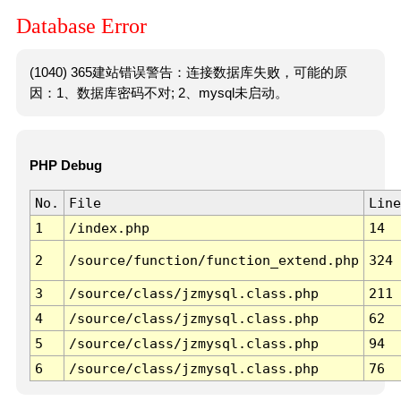
Database Error
(1040) 365建站错误警告：连接数据库失败，可能的原
因：1、数据库密码不对; 2、mysql未启动。
PHP Debug
No.
File
Line
1
/index.php
14
2
/source/function/function_extend.php
324
3
/source/class/jzmysql.class.php
211
4
/source/class/jzmysql.class.php
62
5
/source/class/jzmysql.class.php
94
6
/source/class/jzmysql.class.php
76